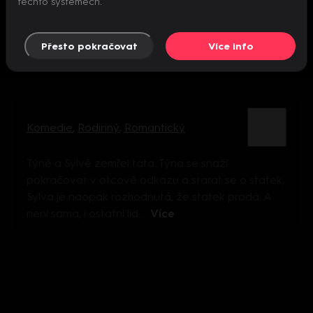
těchto systémech.
Přesto pokračovat
Více info
Komedie
,
Rodinný
,
Romantický
Týně a Sylvě zemřel táta. Týna se snaží
pokračovat v otcově odkazu a starat se o statek,
Sylva je naopak rozhodnutá, že statek prodá. A
není sama, i ostatní lid ...
Více