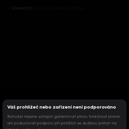
Slunečná
1. série, 1. epizoda: Sázka
Váš prohlížeč nebo zařízení není podporováno
Bohužel nejsme schopni garantovat plnou funkčnost prima+
ani poskytovat podporu při potížích se službou prima+ na
Nepodařilo se inicializovat přehrávač