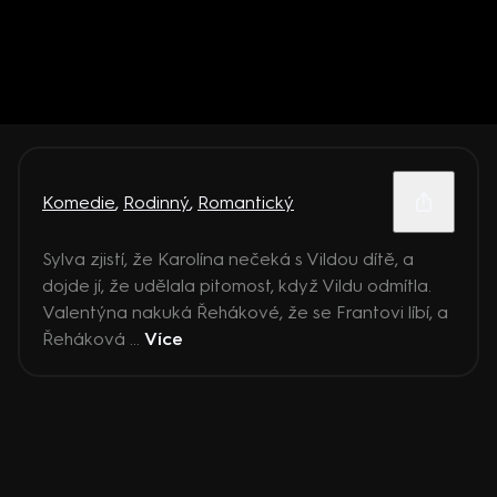
Komedie
,
Rodinný
,
Romantický
Sylva zjistí, že Karolína nečeká s Vildou dítě, a
dojde jí, že udělala pitomost, když Vildu odmítla.
Valentýna nakuká Řehákové, že se Frantovi líbí, a
Řeháková ...
Více