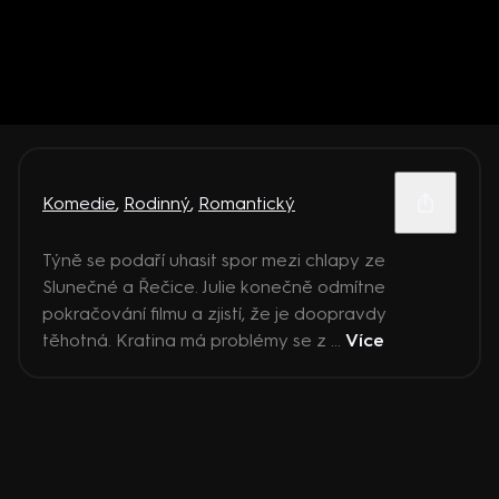
Komedie
,
Rodinný
,
Romantický
Týně se podaří uhasit spor mezi chlapy ze
Slunečné a Řečice. Julie konečně odmítne
pokračování filmu a zjistí, že je doopravdy
těhotná. Kratina má problémy se z ...
Více