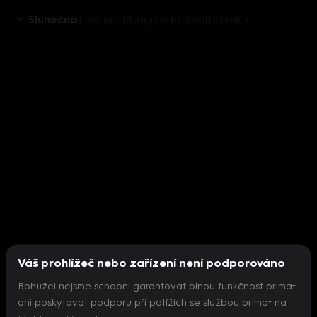
Slunečná
1. série, 118. epizoda: Svatba roku
Váš prohlížeč nebo zařízení není podporováno
Bohužel nejsme schopni garantovat plnou funkčnost prima+
ani poskytovat podporu při potížích se službou prima+ na
Nepodařilo se inicializovat přehrávač