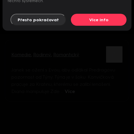
těchto systémech.
Přesto pokračovat
Více info
Komedie
,
Rodinný
,
Romantický
Janek se ožení s Evou, aby odlákal Predragovu
pozornost od Týny. Týna je v šoku. Konvičková
pracuje za Kratinu, kterému se zalíbí lenošení.
Diana manipuluje Zde ...
Více