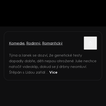
Komedie
,
Rodinný
,
Romantický
Týna a Janek se dozví, že genetické testy
dopadly dobře, děti nejsou ohrožené. Julie nechce
natočit videoklip, dokud se jí drbny neomluví.
Štěpán s Lídou zařídí ...
Více