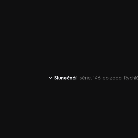
Slunečná
1. série, 146. epizoda: Rych