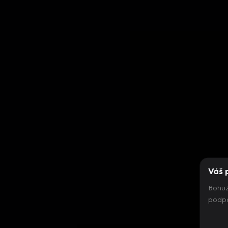
Váš 
Bohuž
podpo