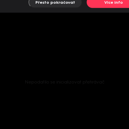
Přesto pokračovat
Více info
Nepodařilo se inicializovat přehrávač