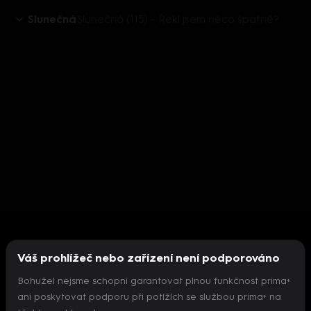
Slunečná
Slunečná (115) - Řekl jsem něco špatně?
Váš prohlížeč nebo zařízení není podporováno
Bohužel nejsme schopni garantovat plnou funkčnost prima+
ani poskytovat podporu při potížích se službou prima+ na
Nepodařilo se inicializovat přehrávač