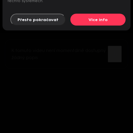
těchto systémech.
Přesto pokračovat
Více info
K tomuto videu není momentálně dostupný
žádný popis.