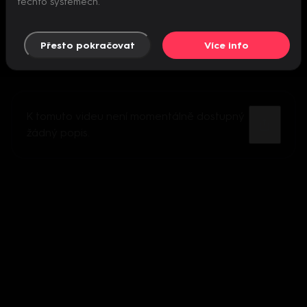
těchto systémech.
Přesto pokračovat
Více info
K tomuto videu není momentálně dostupný
žádný popis.