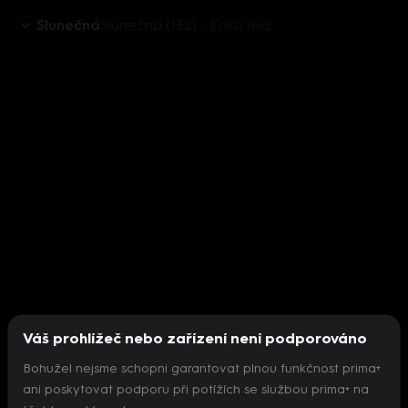
Slunečná
Slunečná (132) - Erika rodí
Váš prohlížeč nebo zařízení není podporováno
Bohužel nejsme schopni garantovat plnou funkčnost prima+
ani poskytovat podporu při potížích se službou prima+ na
Nepodařilo se inicializovat přehrávač