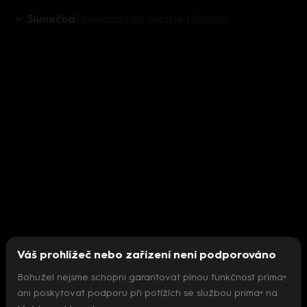
Slunečná
Slunečná (16): Julča je těhotná
Váš prohlížeč nebo zařízení není podporováno
Bohužel nejsme schopni garantovat plnou funkčnost prima+
ani poskytovat podporu při potížích se službou prima+ na
Nepodařilo se inicializovat přehrávač