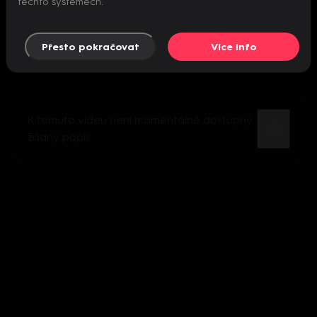
těchto systémech.
Přesto pokračovat
Více info
K tomuto videu není momentálně dostupný
žádný popis.