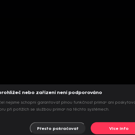
prohlížeč nebo zařízení není podporováno
el nejsme schopni garantovat plnou funkčnost prima+ ani poskytov
ru při potížích se službou prima+ na těchto systémech.
Přesto pokračovat
Více info