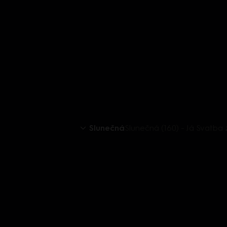
Slunečná
Slunečná (160) - Já Svatba z