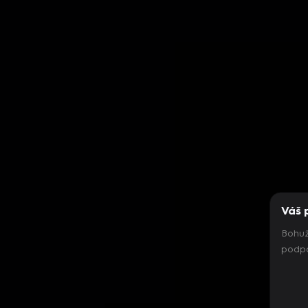
Váš 
Bohuž
podpo