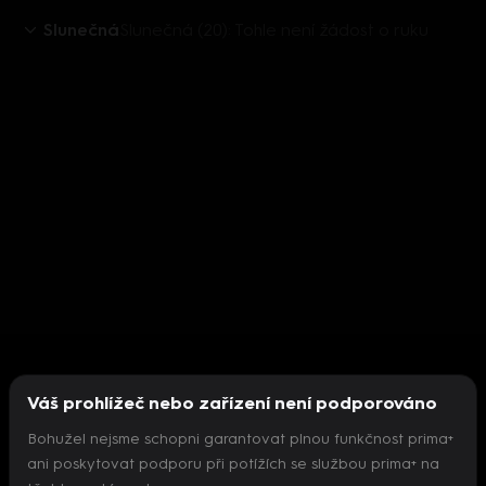
Slunečná
Slunečná (20): Tohle není žádost o ruku
Váš prohlížeč nebo zařízení není podporováno
Bohužel nejsme schopni garantovat plnou funkčnost prima+
ani poskytovat podporu při potížích se službou prima+ na
Nepodařilo se inicializovat přehrávač