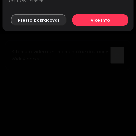
těchto systémech.
Přesto pokračovat
Více info
K tomuto videu není momentálně dostupný
žádný popis.