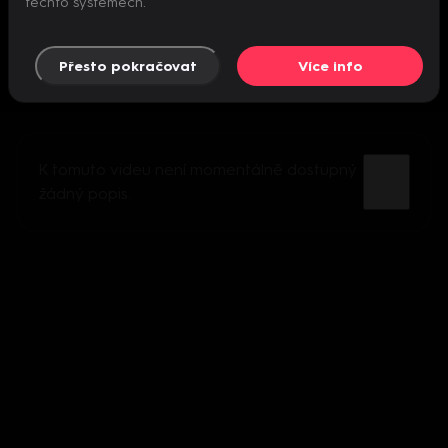
těchto systémech.
Přesto pokračovat
Více info
K tomuto videu není momentálně dostupný
žádný popis.