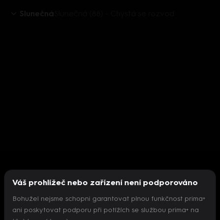
Slunečná
Slunečná (88) - Chystá se rozvod
Váš prohlížeč nebo zařízení není podporováno
Bohužel nejsme schopni garantovat plnou funkčnost prima+
ani poskytovat podporu při potížích se službou prima+ na
Nepodařilo se inicializovat přehrávač