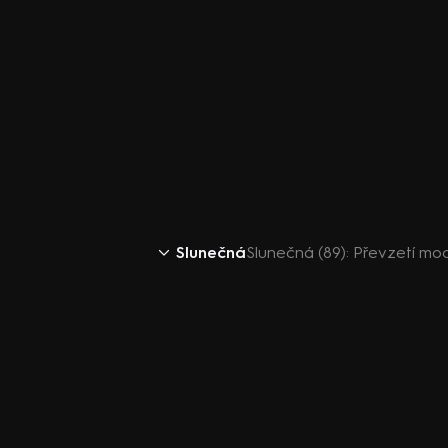
Slunečná
Slunečná (89): Převzetí mo