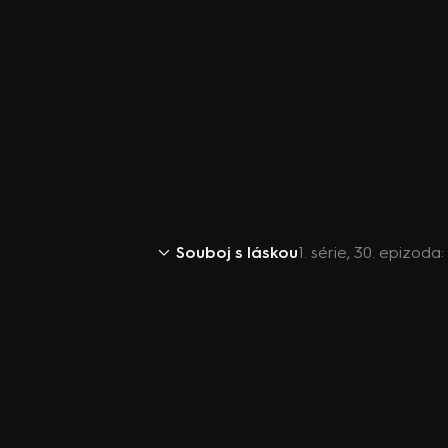
Souboj s láskou
1. série, 30. epizod