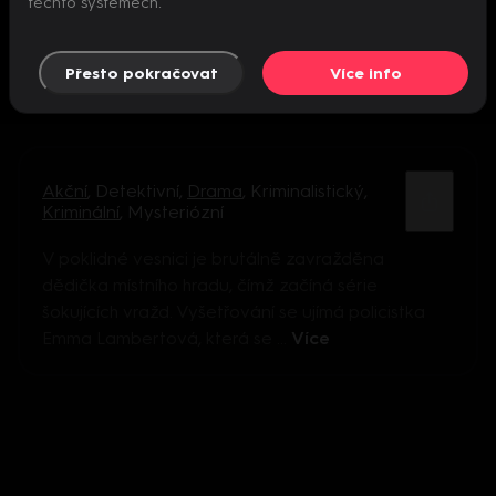
těchto systémech.
Přesto pokračovat
Více info
Akční
,
Detektivní
,
Drama
,
Kriminalistický
,
Kriminální
,
Mysteriózní
V poklidné vesnici je brutálně zavražděna
dědička místního hradu, čímž začíná série
šokujících vražd. Vyšetřování se ujímá policistka
Emma Lambertová, která se ...
Více