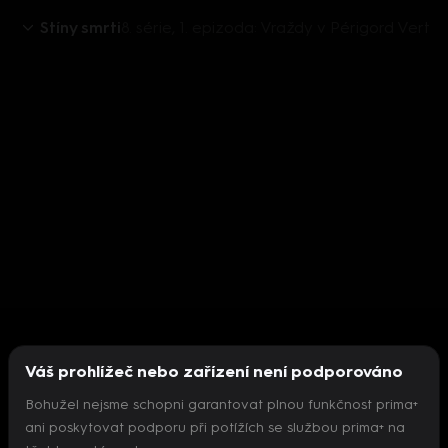
Stíny smrti
8. série, 1. epizoda: Vraždy v Périgord Vert
Váš prohlížeč nebo zařízení není podporováno
Bohužel nejsme schopni garantovat plnou funkčnost prima+
ani poskytovat podporu při potížích se službou prima+ na
Nepodařilo se inicializovat přehrávač