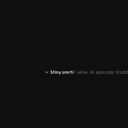
Stíny smrti
1. série, 16. epizoda: Vra