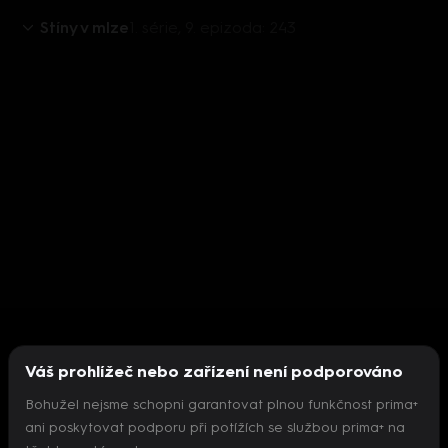
Stíny v mlze
1. série, 9. epizoda: 243
Váš prohlížeč nebo zařízení není podporováno
Bohužel nejsme schopni garantovat plnou funkčnost prima+
ani poskytovat podporu při potížích se službou prima+ na
Nepodařilo se inicializovat přehrávač