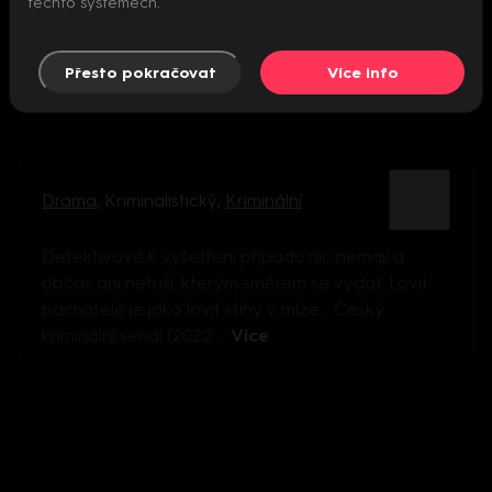
těchto systémech.
Přesto pokračovat
Více info
Drama
,
Kriminalistický
,
Kriminální
Detektivové k vyšetření případu nic nemají a
občas ani netuší, kterým směrem se vydat. Lovit
pachatele je jako lovit stíny v mlze… Český
kriminální seriál (2022 ...
Více