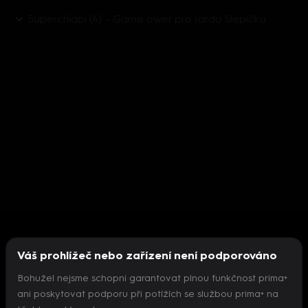
Superchlapi (4) – Game ower pro Jardu Slepičku
Váš prohlížeč nebo zařízení není podporováno
Bohužel nejsme schopni garantovat plnou funkčnost prima+
ani poskytovat podporu při potížích se službou prima+ na
Nepodařilo se inicializovat přehrávač