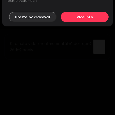
těchto systémech.
Přesto pokračovat
Více info
K tomuto videu není momentálně dostupný
žádný popis.