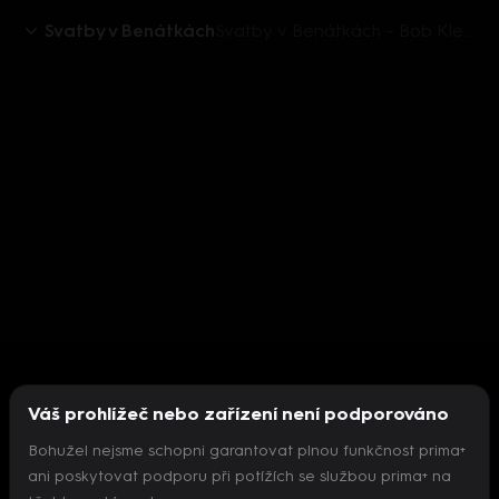
Svatby v Benátkách
Svatby v Benátkách – Bob Klepl zinscenuje infarkt
Váš prohlížeč nebo zařízení není podporováno
Bohužel nejsme schopni garantovat plnou funkčnost prima+
ani poskytovat podporu při potížích se službou prima+ na
Nepodařilo se inicializovat přehrávač