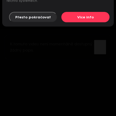
těchto systémech.
Přesto pokračovat
Více info
K tomuto videu není momentálně dostupný
žádný popis.