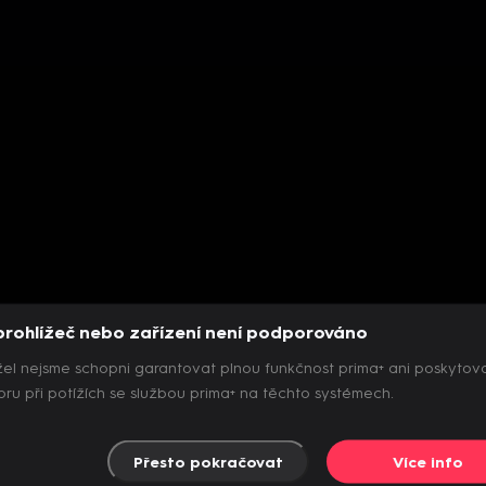
prohlížeč nebo zařízení není podporováno
el nejsme schopni garantovat plnou funkčnost prima+ ani poskytov
ru při potížích se službou prima+ na těchto systémech.
Přesto pokračovat
Více info