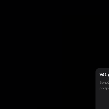
Váš 
Bohuž
podpo