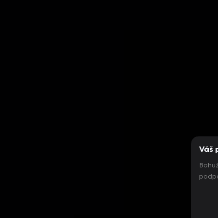
Váš 
Bohuž
podpo