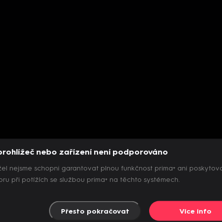
prohlížeč nebo zařízení není podporováno
el nejsme schopni garantovat plnou funkčnost prima+ ani poskytov
ru při potížích se službou prima+ na těchto systémech.
Přesto pokračovat
Více info