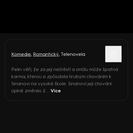
Komedie
,
Romantický
,
Telenovela
Pelin věří, že za její neštěstí a smůlu může špatná
karma, kterou si způsobila hrubým chováním k
Sinanovi na vysoké škole. Sinanovi její chování
úplně změnilo ž ...
Více