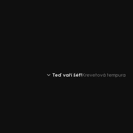
Teď vaří šéf!
Krevetová tempura