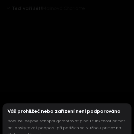
Teď vaří šéf!
Malinová Charlotte
Váš prohlížeč nebo zařízení není podporováno
Bohužel nejsme schopni garantovat plnou funkčnost prima+
ani poskytovat podporu při potížích se službou prima+ na
Nepodařilo se inicializovat přehrávač