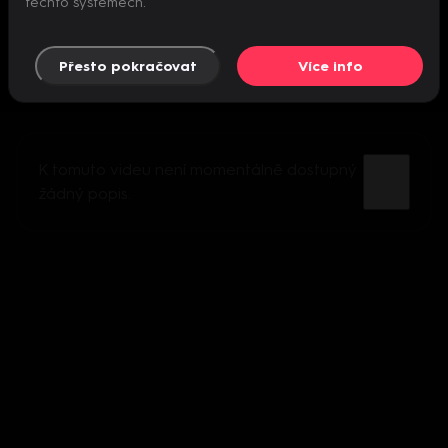
těchto systémech.
Přesto pokračovat
Více info
K tomuto videu není momentálně dostupný
žádný popis.