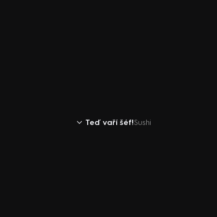
Teď vaří šéf!
Sushi