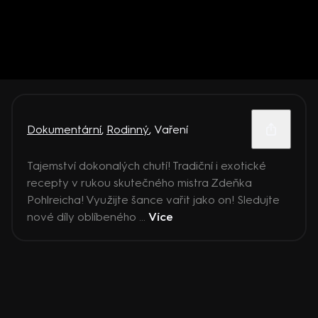
Dokumentární
,
Rodinný
,
Vaření
Tajemství dokonalých chutí! Tradiční i exotické
recepty v rukou skutečného mistra Zdeňka
Pohlreicha! Využijte šance vařit jako on! Sledujte
nové díly oblíbeného ...
Více