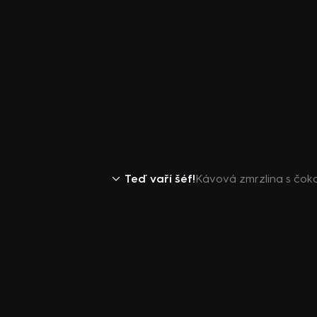
Teď vaří šéf!
Kávová zmrzlina s čok