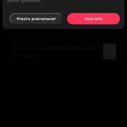
těchto systémech.
Přesto pokračovat
Více info
K tomuto videu není momentálně dostupný
žádný popis.