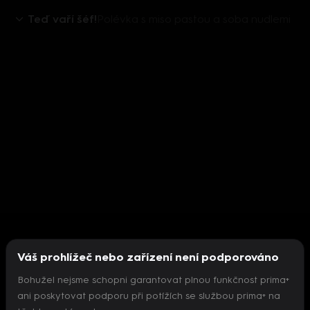
Teď vaří šéf!
Polévka s miso pastou a soba nudlemi
Váš prohlížeč nebo zařízení není podporováno
Bohužel nejsme schopni garantovat plnou funkčnost prima+
ani poskytovat podporu při potížích se službou prima+ na
Nepodařilo se inicializovat přehrávač