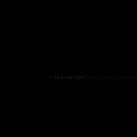
Teď vaří šéf!
Zelená čočka s pancett