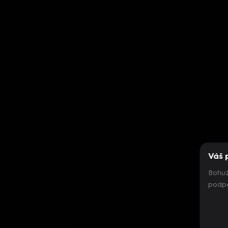
Váš 
Bohuž
podpo