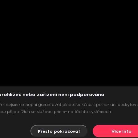
prohlížeč nebo zařízení není podporováno
el nejsme schopni garantovat plnou funkčnost prima+ ani poskytov
ru při potížích se službou prima+ na těchto systémech.
Přesto pokračovat
Více info