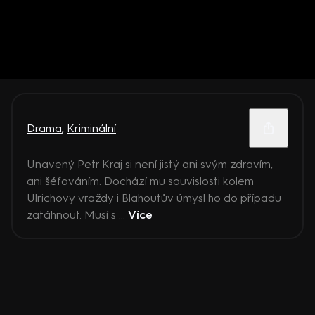
Drama
,
Kriminální
Unavený Petr Kraj si není jistý ani svým zdravím,
ani šéfováním. Dochází mu souvislosti kolem
Ulrichovy vraždy i Blahoutův úmysl ho do případu
zatáhnout. Musí s ...
Více