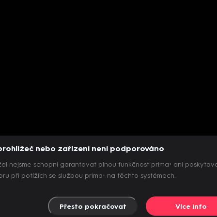
prohlížeč nebo zařízení není podporováno
el nejsme schopni garantovat plnou funkčnost prima+ ani poskytov
ru při potížích se službou prima+ na těchto systémech.
Přesto pokračovat
Více info