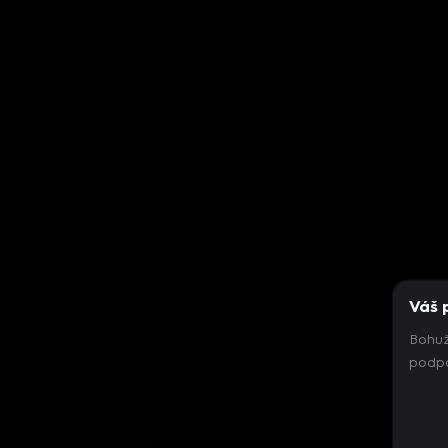
Váš 
Bohuž
podpo