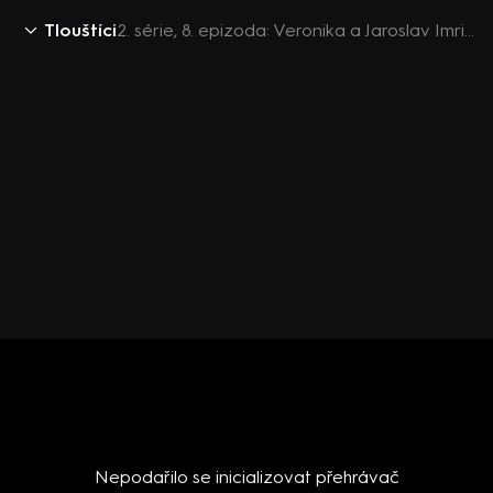
Tlouštíci
2. série, 8. epizoda: Veronika a Jaroslav Imrichovi - Karviná. Společný úspěšný boj
Nepodařilo se inicializovat přehrávač