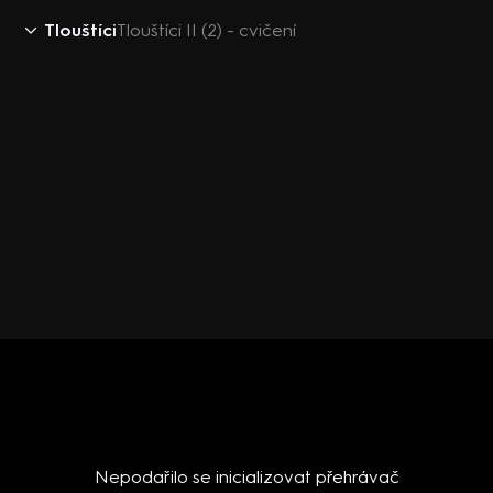
Tlouštíci
Tlouštíci II (2) - cvičení
Nepodařilo se inicializovat přehrávač