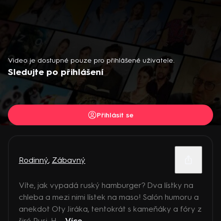
Video je dostupné pouze pro přihlášené uživatele.
Sledujte po přihlášení
Přihlásit se
Rodinný
,
Zábavný
Víte, jak vypadá ruský hamburger? Dva lístky na
chleba a mezi nimi lístek na maso! Salón humoru a
anekdot Oty Jiráka, tentokrát s kameňáky a fóry z
širé Rusi. H ...
Více