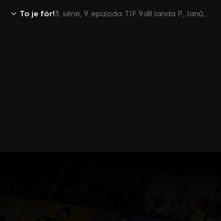
To je fór!
3. série, 9. epizoda: TJF 9.díl Janda P., Janů, Pacák