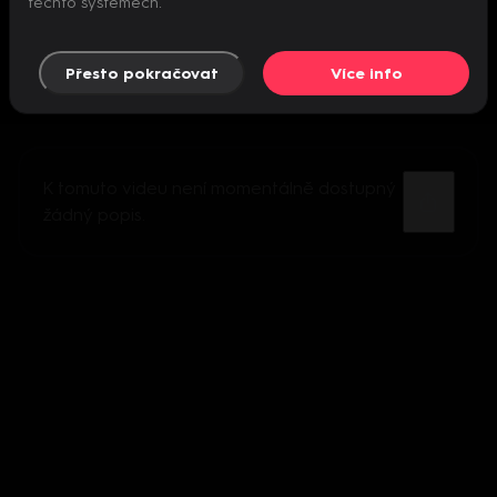
těchto systémech.
Přesto pokračovat
Více info
K tomuto videu není momentálně dostupný
žádný popis.