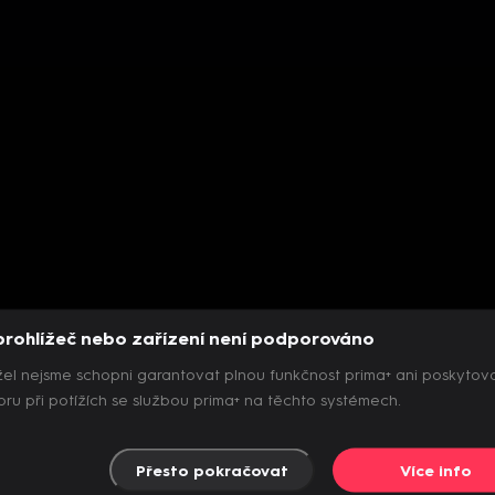
prohlížeč nebo zařízení není podporováno
el nejsme schopni garantovat plnou funkčnost prima+ ani poskytov
ru při potížích se službou prima+ na těchto systémech.
Přesto pokračovat
Více info