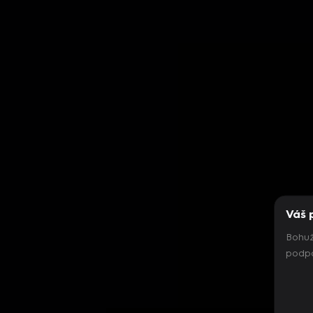
Váš 
Bohuž
podpo