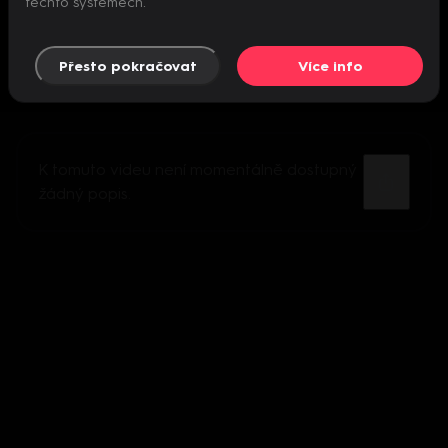
těchto systémech.
Přesto pokračovat
Více info
K tomuto videu není momentálně dostupný
žádný popis.