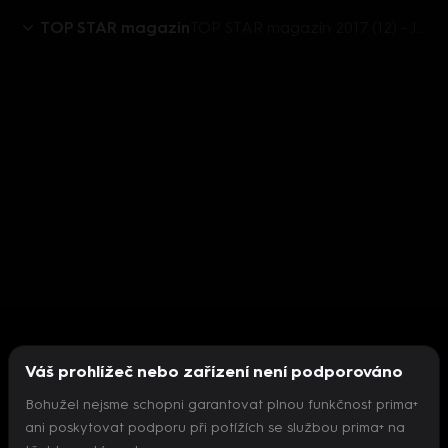
TOP STAR magazín
TOP STAR magazín 2017 (12) - Jan Rosák
Váš prohlížeč nebo zařízení není podporováno
Bohužel nejsme schopni garantovat plnou funkčnost prima+
ani poskytovat podporu při potížích se službou prima+ na
Nepodařilo se inicializovat přehrávač