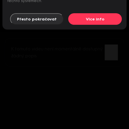
těchto systémech.
Přesto pokračovat
Více info
K tomuto videu není momentálně dostupný
žádný popis.