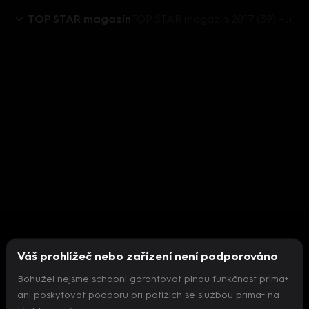
TOP STAR magazín
TOP STAR magazín 2017 (39) - Jitka Nováčková má rovnátka za sto tisíc
Váš prohlížeč nebo zařízení není podporováno
Bohužel nejsme schopni garantovat plnou funkčnost prima+
ani poskytovat podporu při potížích se službou prima+ na
Nepodařilo se inicializovat přehrávač