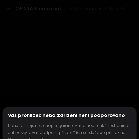
TOP STAR magazín
TOP STAR magazín 2017 (46) - Klára Issová
Váš prohlížeč nebo zařízení není podporováno
Bohužel nejsme schopni garantovat plnou funkčnost prima+
ani poskytovat podporu při potížích se službou prima+ na
Nepodařilo se inicializovat přehrávač