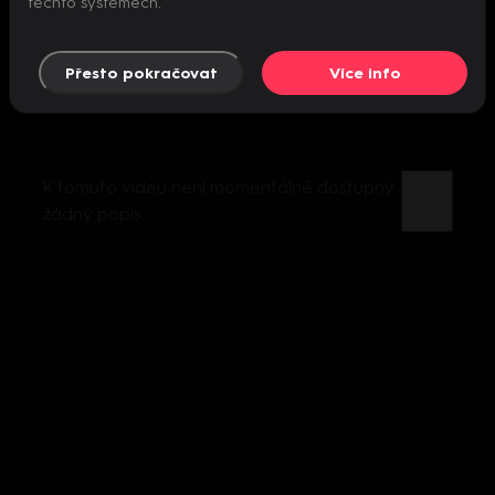
těchto systémech.
Přesto pokračovat
Více info
K tomuto videu není momentálně dostupný
žádný popis.