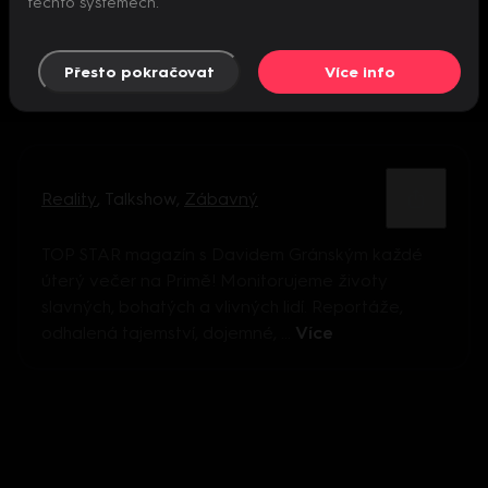
těchto systémech.
Přesto pokračovat
Více info
Reality
,
Talkshow
,
Zábavný
TOP STAR magazín s Davidem Gránským každé
úterý večer na Primě! Monitorujeme životy
slavných, bohatých a vlivných lidí. Reportáže,
odhalená tajemství, dojemné, ...
Více