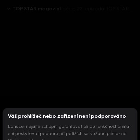
TOP STAR magazín
1. série, 22. epizoda: TOP STAR magazín 2019 (22)
Váš prohlížeč nebo zařízení není podporováno
Bohužel nejsme schopni garantovat plnou funkčnost prima+
ani poskytovat podporu při potížích se službou prima+ na
Nepodařilo se inicializovat přehrávač