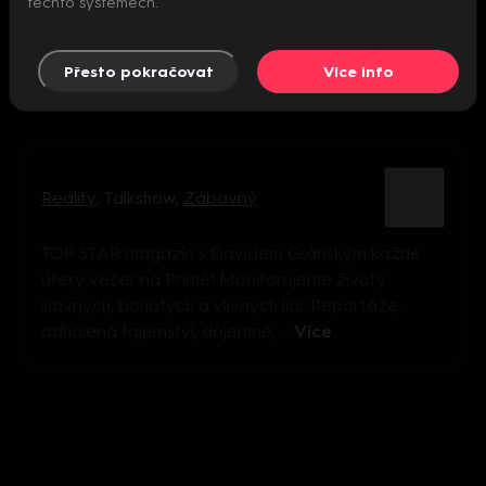
těchto systémech.
Přesto pokračovat
Více info
Reality
,
Talkshow
,
Zábavný
TOP STAR magazín s Davidem Gránským každé
úterý večer na Primě! Monitorujeme životy
slavných, bohatých a vlivných lidí. Reportáže,
odhalená tajemství, dojemné, ...
Více