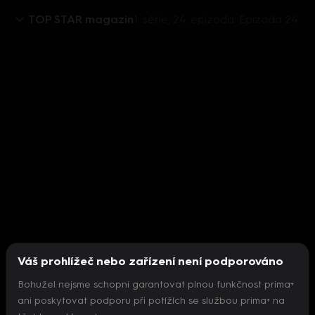
TOP STAR magazín
1. série, 24. epizoda: Epizoda 24
Váš prohlížeč nebo zařízení není podporováno
Bohužel nejsme schopni garantovat plnou funkčnost prima+
ani poskytovat podporu při potížích se službou prima+ na
Nepodařilo se inicializovat přehrávač