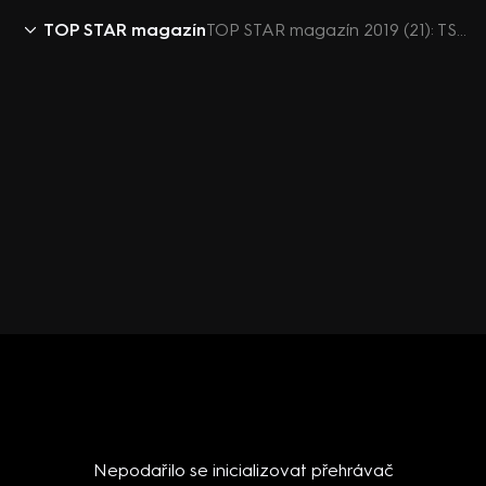
TOP STAR magazín
TOP STAR magazín 2019 (21): TSM před deseti lety (retro) - Vejmělková, Janda, Yvonne Přenosilová
Nepodařilo se inicializovat přehrávač