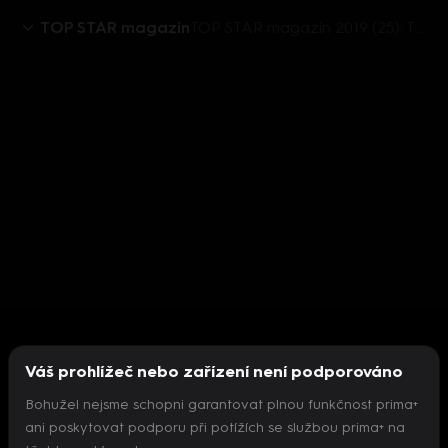
TOP STAR magazín
TOP STAR magazín 2019 (25): TSM před deseti lety (retro) - Hůlka, Csáková, Gott
Váš prohlížeč nebo zařízení není podporováno
Bohužel nejsme schopni garantovat plnou funkčnost prima+
ani poskytovat podporu při potížích se službou prima+ na
Nepodařilo se inicializovat přehrávač