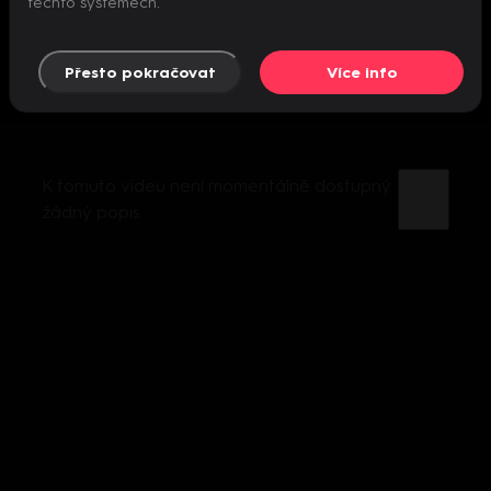
těchto systémech.
Přesto pokračovat
Více info
K tomuto videu není momentálně dostupný
žádný popis.