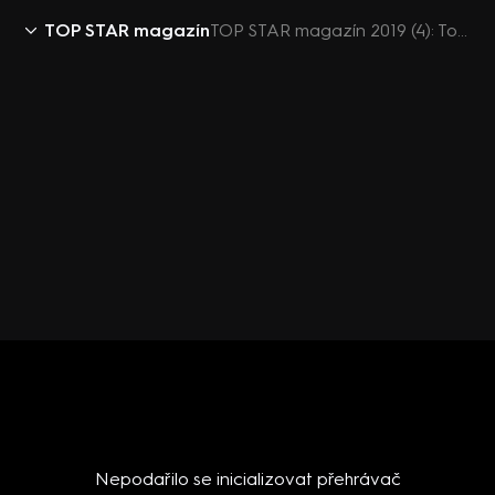
TOP STAR magazín
TOP STAR magazín 2019 (4): Tomáš Klus ukázal fotku z dětství
Nepodařilo se inicializovat přehrávač