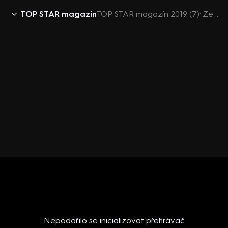
TOP STAR magazín
TOP STAR magazín 2019 (7): Ze života hvězd - Kubišová, Genzer
Nepodařilo se inicializovat přehrávač