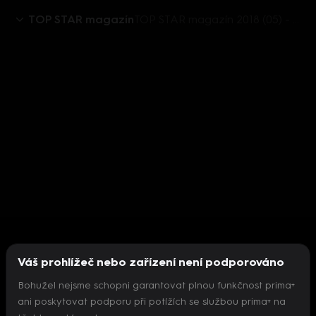
TOP STAR magazín
TOP STAR magazín 2018 (05) - René Junior, Matyáš Hložek a Tereza Vlčková
Váš prohlížeč nebo zařízení není podporováno
Bohužel nejsme schopni garantovat plnou funkčnost prima+
ani poskytovat podporu při potížích se službou prima+ na
Nepodařilo se inicializovat přehrávač