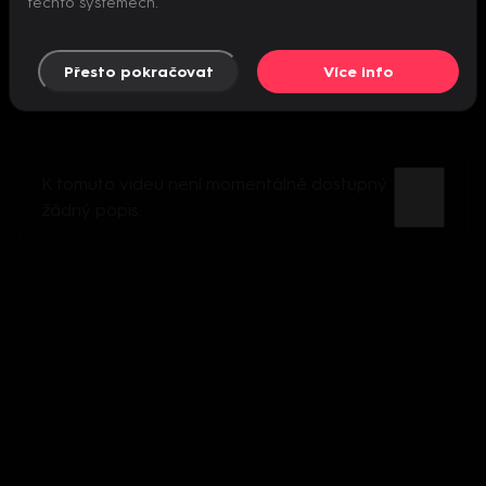
těchto systémech.
Přesto pokračovat
Více info
K tomuto videu není momentálně dostupný
žádný popis.