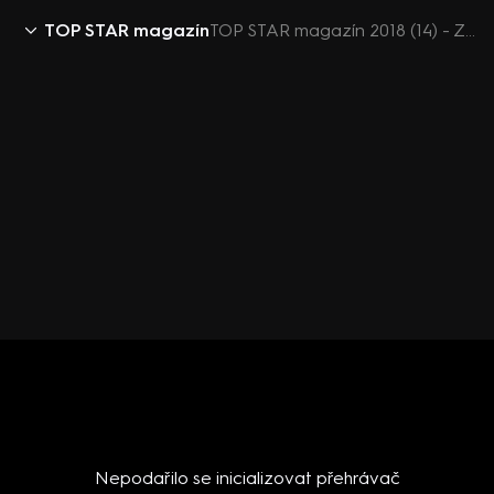
TOP STAR magazín
TOP STAR magazín 2018 (14) - Ze života hvězd - Schneiderová, Polívka, Munzarová, Laffita
Nepodařilo se inicializovat přehrávač