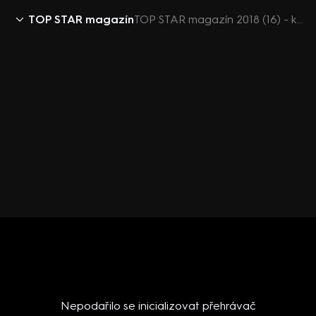
TOP STAR magazín
TOP STAR magazín 2018 (16) - komix - chalupy slavných
Nepodařilo se inicializovat přehrávač