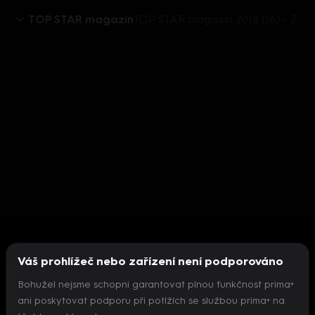
TOP STAR magazín
TOP STAR magazín 2018 (16) - Ze života hvězd - Slováček, Peštová, Trojan, Kubelková, Ochotská
Váš prohlížeč nebo zařízení není podporováno
Bohužel nejsme schopni garantovat plnou funkčnost prima+
ani poskytovat podporu při potížích se službou prima+ na
Nepodařilo se inicializovat přehrávač