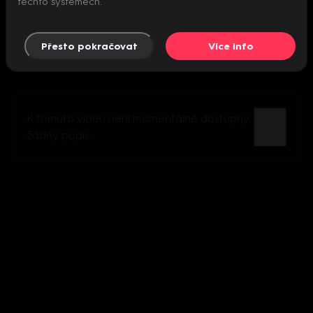
těchto systémech.
Přesto pokračovat
Více info
K tomuto videu není momentálně dostupný
žádný popis.